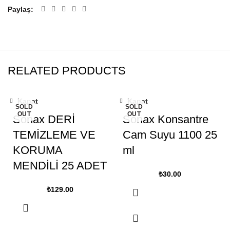
Paylaş
RELATED PRODUCTS
Kapat
Kapat
SOLD
SOLD
OUT
OUT
Sonax DERİ
Sonax Konsantre
TEMİZLEME VE
Cam Suyu 1100 25
KORUMA
ml
MENDİLİ 25 ADET
₺
30.00
₺
129.00