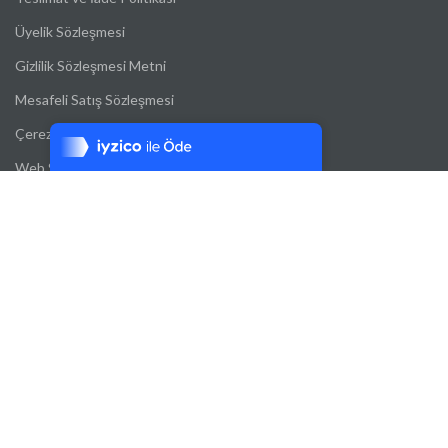
Üyelik Sözleşmesi
Gizlilik Sözleşmesi Metni
Tek Tıkla Ödeme Kolaylığı
Mesafeli Satış Sözleşmesi
7/24 Canlı Destek
Çerez Politikası
%100 Sorunsuz Alışveriş
Web Sitesi Aydınlatma Metni
Daha Fazla Bilgi
İLETIŞIM
ADRES: HİLAL MAH.702 SOK. NO:5/B ÇANKAYA ANKARA
Telefon: 05414472013
E-posta: info@cankayagarage.com